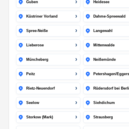
Guben
Heidesee
Küstriner Vorland
Dahme-Spreewald
Spree-Neiße
Langewahl
Lieberose
Mittenwalde
Müncheberg
Neißemünde
Peitz
Petershagen/Eggers
Rietz-Neuendorf
Rüdersdorf bei Berl
Seelow
Siehdichum
Storkow (Mark)
Strausberg