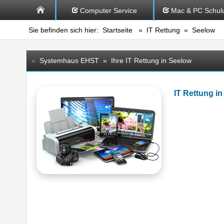
Computer Service
Mac & PC Schul
Sie befinden sich hier:
Startseite
»
IT Rettung
» Seelow
»
Systemhaus EHST » Ihre IT Rettung in Seelow
IT Rettung 