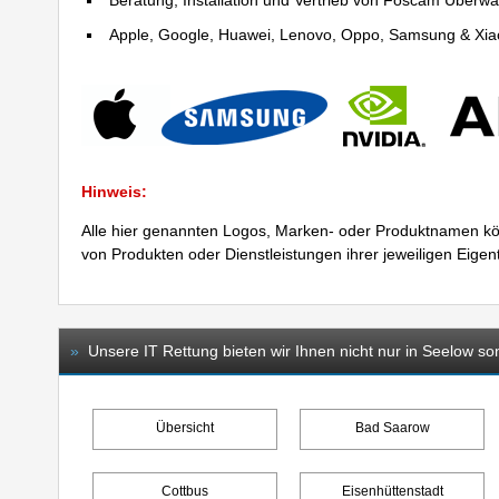
Beratung, Installation und Vertrieb von Foscam Über
Apple, Google, Huawei, Lenovo, Oppo, Samsung & Xiao
Hinweis:
Alle hier genannten Logos, Marken- oder Produktnamen kö
von Produkten oder Dienstleistungen ihrer jeweiligen Eige
»
Unsere IT Rettung bieten wir Ihnen nicht nur in Seelow so
Übersicht
Bad Saarow
Cottbus
Eisenhüttenstadt