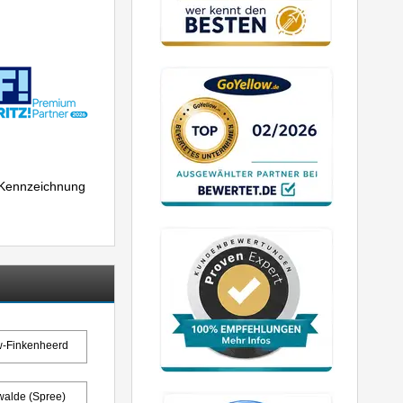
r Kennzeichnung
w-Finkenheerd
walde (Spree)