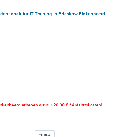
den Inhalt für IT Training in Brieskow Finkenheerd.
inkenheerd erheben wir nur 20.00 €
*
Anfahrtskosten!
Firma: