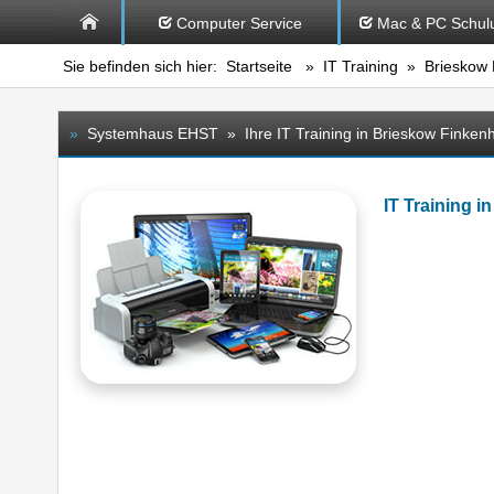
Computer Service
Mac & PC Schul
Sie befinden sich hier:
Startseite
»
IT Training
» Brieskow 
»
Systemhaus EHST » Ihre IT Training in Brieskow Finken
IT Training 