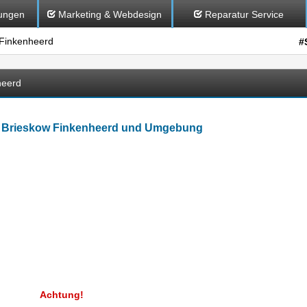
ungen
Marketing & Webdesign
Reparatur Service
Finkenheerd
#
heerd
in Brieskow Finkenheerd und Umgebung
Achtung!