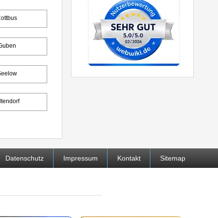
ottbus
Guben
Seelow
ltendorf
Datenschutz
Impressum
Kontakt
Sitemap