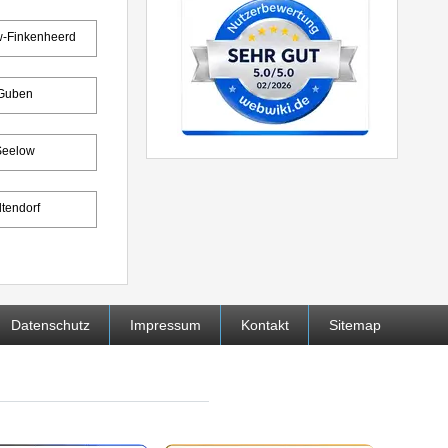
w-Finkenheerd
Guben
Seelow
ltendorf
Datenschutz
Impressum
Kontakt
Sitemap