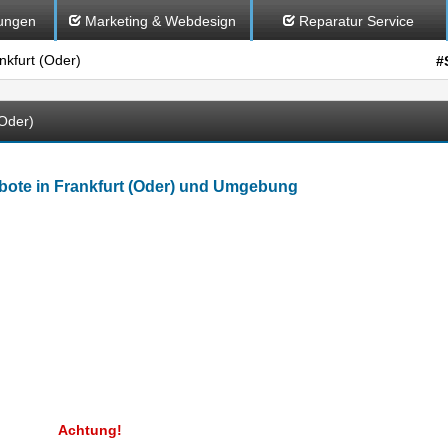
ungen
Marketing & Webdesign
Reparatur Service
kfurt (Oder)
#
Oder)
ote in Frankfurt (Oder) und Umgebung
Achtung!