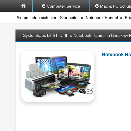
Computer Service
Mac & PC Schul
Sie befinden sich hier:
Startseite
»
Notebook Handel
» Brie
»
Systemhaus EHST » Ihre Notebook Handel in Brieskow 
Notebook Ha