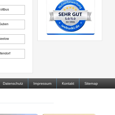
ottbus
Guben
Seelow
ltendorf
Datenschutz
Impressum
Kontakt
Sitemap