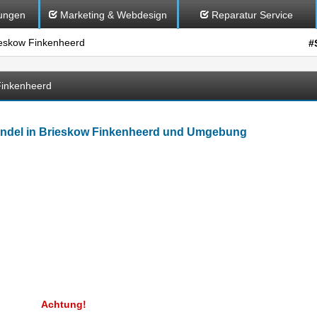
ungen
Marketing & Webdesign
Reparatur Service
skow Finkenheerd
#
Finkenheerd
ndel in Brieskow Finkenheerd und Umgebung
Achtung!