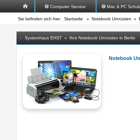
Computer Service
Mac & PC Schul
Sie befinden sich hier:
Startseite
»
Notebook Umrüsten
» B
»
Systemhaus EHST » Ihre Notebook Umrüsten in Berlin
Notebook Um