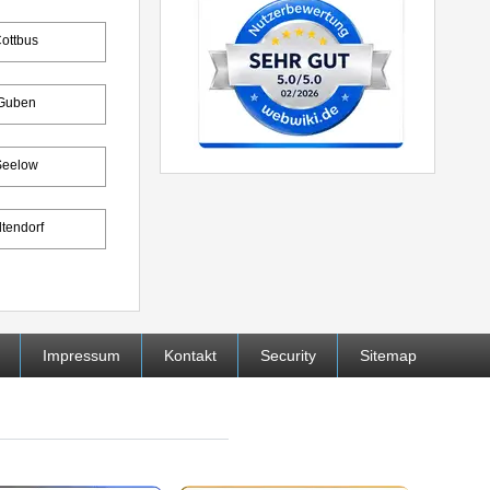
ottbus
Guben
Seelow
ltendorf
Impressum
Kontakt
Security
Sitemap