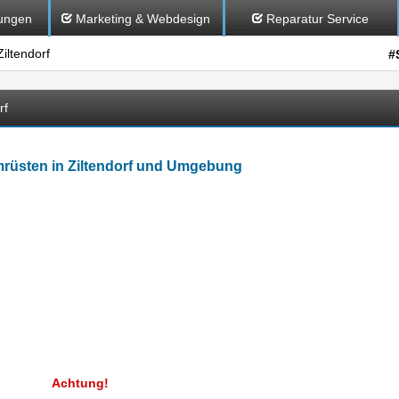
ungen
Marketing & Webdesign
Reparatur Service
ltendorf
#
rf
rüsten in Ziltendorf und Umgebung
Achtung!