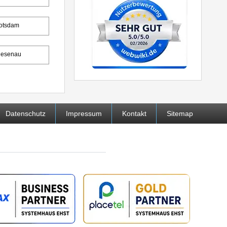
otsdam
iesenau
Datenschutz
Impressum
Kontakt
Sitemap