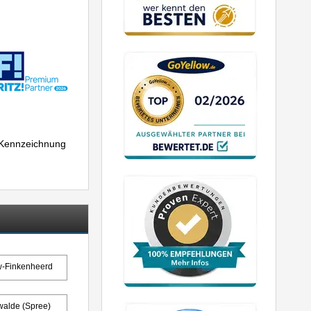
r Kennzeichnung
w-Finkenheerd
walde (Spree)