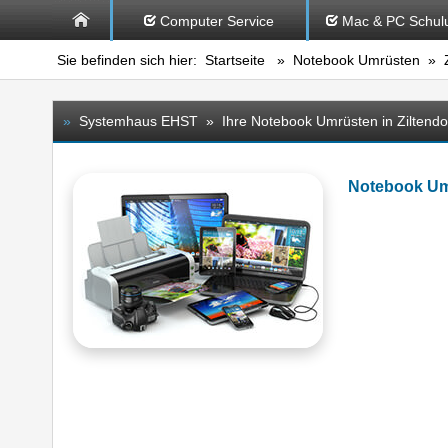
Computer Service
Mac & PC Schul
Sie befinden sich hier:
Startseite
»
Notebook Umrüsten
» Zi
»
Systemhaus EHST » Ihre Notebook Umrüsten in Ziltendo
Notebook Um