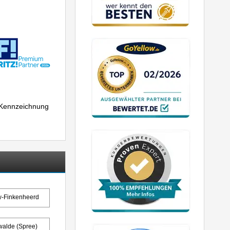
r Kennzeichnung
w-Finkenheerd
walde (Spree)