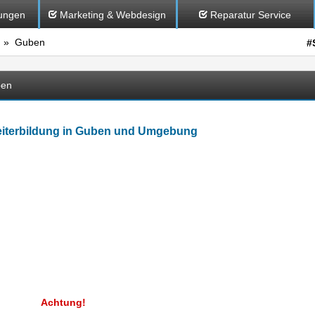
ungen
Marketing & Webdesign
Reparatur Service
» Guben
#
ben
iterbildung in Guben und Umgebung
Achtung!