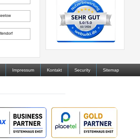
Seelow
ltendorf
Impressum
Kontakt
Security
Sitemap