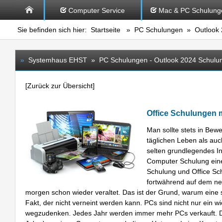
Computer Service
Mac & PC Schulung
Sie befinden sich hier:
Startseite
»
PC Schulungen
» Outlook 
»
Systemhaus EHST » PC Schulungen - Outlook 2024 Schulu
[
Zurück zur Übersicht
]
Office Schulungen
Man sollte stets in Bew
täglichen Leben als auc
selten grundlegendes In
Computer Schulung eine
Schulung und Office Sch
fortwährend auf dem ne
morgen schon wieder veraltet. Das ist der Grund, warum eine so
Fakt, der nicht verneint werden kann. PCs sind nicht nur ein wi
wegzudenken. Jedes Jahr werden immer mehr PCs verkauft. Der