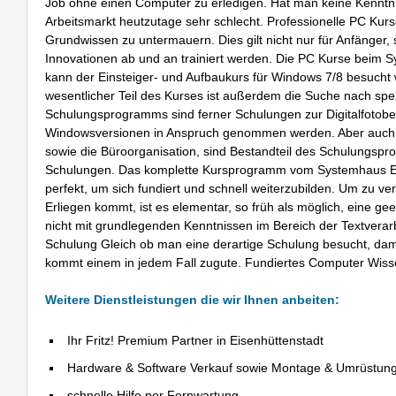
Job ohne einen Computer zu erledigen. Hat man keine Kenntn
Arbeitsmarkt heutzutage sehr schlecht. Professionelle PC Kur
Grundwissen zu untermauern. Dies gilt nicht nur für Anfänger,
Innovationen ab und an trainiert werden. Die PC Kurse beim S
kann der Einsteiger- und Aufbaukurs für Windows 7/8 besucht w
wesentlicher Teil des Kurses ist außerdem die Suche nach spe
Schulungsprogramms sind ferner Schulungen zur Digitalfotobea
Windowsversionen in Anspruch genommen werden. Aber auch Sc
sowie die Büroorganisation, sind Bestandteil des Schulungspr
Schulungen. Das komplette Kursprogramm vom Systemhaus EHST
perfekt, um sich fundiert und schnell weiterzubilden. Um zu v
Erliegen kommt, ist es elementar, so früh als möglich, eine ge
nicht mit grundlegenden Kenntnissen im Bereich der Textverarb
Schulung Gleich ob man eine derartige Schulung besucht, damit
kommt einem in jedem Fall zugute. Fundiertes Computer Wissen
Weitere Dienstleistungen die wir Ihnen anbeiten:
Ihr Fritz! Premium Partner in Eisenhüttenstadt
Hardware & Software Verkauf sowie Montage & Umrüstun
schnelle Hilfe per Fernwartung