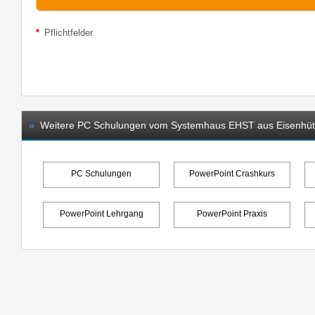
*
Pflichtfelder
»
Weitere PC Schulungen vom Systemhaus EHST aus Eisenhüt
PC Schulungen
PowerPoint Crashkurs
PowerPoint Lehrgang
PowerPoint Praxis