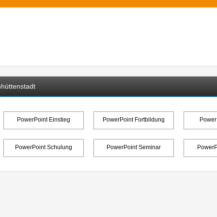
hüttenstadt
PowerPoint Einstieg
PowerPoint Fortbildung
PowerP
PowerPoint Schulung
PowerPoint Seminar
PowerPo