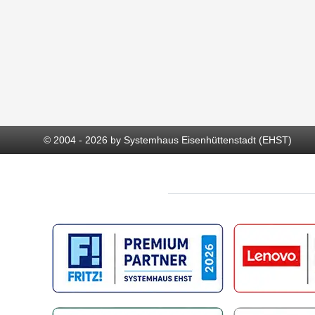
© 2004 - 2026 by Systemhaus Eisenhüttenstadt (EHST)