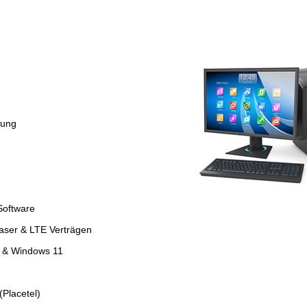
tung
Software
faser & LTE Verträgen
4 & Windows 11
Placetel)