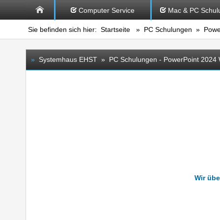
Computer Service
Mac & PC Schul
Sie befinden sich hier:
Startseite
»
PC Schulungen
» Power
»
Systemhaus EHST » PC Schulungen - PowerPoint 2024 W
Wir übe