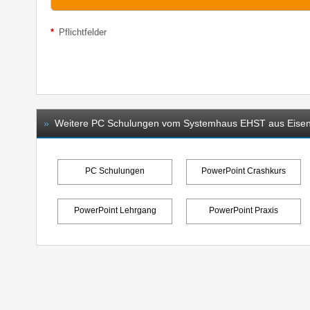
*
Pflichtfelder
»
Weitere PC Schulungen vom Systemhaus EHST aus Eisen
PC Schulungen
PowerPoint Crashkurs
PowerPoint Lehrgang
PowerPoint Praxis