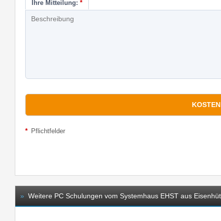
Ihre Mitteilung:
*
*
Pflichtfelder
»
Weitere PC Schulungen vom Systemhaus EHST aus Eisenhüt