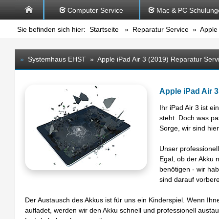
Computer Service
Mac & PC Schulung
Sie befinden sich hier:
Startseite
»
Reparatur Service
» Apple 
»
Systemhaus EHST » Apple iPad Air 3 (2019) Reparatur Serv
Apple iPad Air 3
Ihr iPad Air 3 ist 
steht. Doch was pa
Sorge, wir sind hie
Unser professionell
Egal, ob der Akku n
benötigen - wir ha
sind darauf vorbere
Der Austausch des Akkus ist für uns ein Kinderspiel. Wenn Ihnen 
aufladet, werden wir den Akku schnell und professionell aust