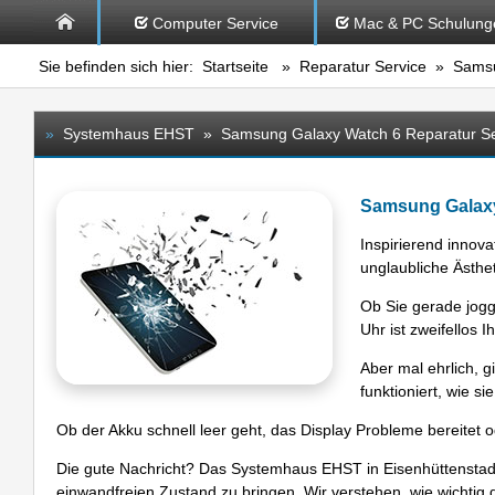
Computer Service
Mac & PC Schulung
Sie befinden sich hier:
Startseite
»
Reparatur Service
» Samsu
»
Systemhaus EHST » Samsung Galaxy Watch 6 Reparatur Se
Samsung Galaxy
Inspirierend innova
unglaubliche Ästhe
Ob Sie gerade jogg
Uhr ist zweifellos 
Aber mal ehrlich, g
funktioniert, wie sie
Ob der Akku schnell leer geht, das Display Probleme bereitet o
Die gute Nachricht? Das Systemhaus EHST in Eisenhüttenstadt 
einwandfreien Zustand zu bringen. Wir verstehen, wie wichtig di