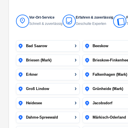
Vor-Ort-Service
Erfahren & zuverlässig
F
Schnell & zuverlässig
Geschulte Experten
T
Bad Saarow
Beeskow
Briesen (Mark)
Brieskow-Finkenhee
Erkner
Falkenhagen (Mark)
Groß Lindow
Grünheide (Mark)
Heidesee
Jacobsdorf
Dahme-Spreewald
Märkisch-Oderland