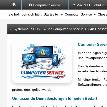
Computer Service
Mac & PC Schulung
Sie befinden sich hier:
Startseite
»
Computer Service
» Choss
»
Systemhaus EHST » Ihr Computer Service in 15848 Chosse
Computer Servi
In der heutigen dig
und Privatpersone
Das Systemhaus EHS
exzellenten Rundum
Mit einer breiten P
Softwarefirmen, ste
professionell gelöst werden.
Umfassende Dienstleistungen für jeden Bedarf