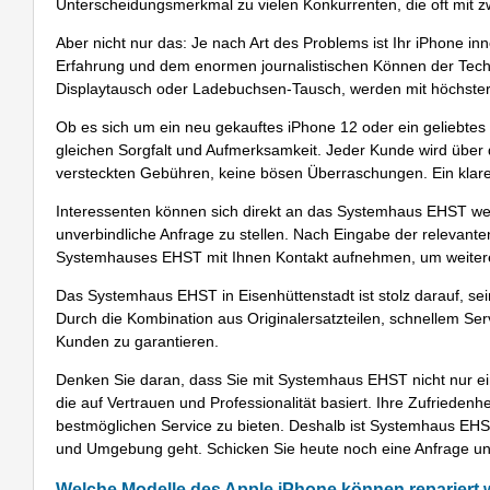
Unterscheidungsmerkmal zu vielen Konkurrenten, die oft mit zwe
Aber nicht nur das: Je nach Art des Problems ist Ihr iPhone in
Erfahrung und dem enormen journalistischen Können der Tec
Displaytausch oder Ladebuchsen-Tausch, werden mit höchster E
Ob es sich um ein neu gekauftes iPhone 12 oder ein geliebtes
gleichen Sorgfalt und Aufmerksamkeit. Jeder Kunde wird über 
versteckten Gebühren, keine bösen Überraschungen. Ein klarer
Interessenten können sich direkt an das Systemhaus EHST we
unverbindliche Anfrage zu stellen. Nach Eingabe der relevante
Systemhauses EHST mit Ihnen Kontakt aufnehmen, um weitere
Das Systemhaus EHST in Eisenhüttenstadt ist stolz darauf, se
Durch die Kombination aus Originalersatzteilen, schnellem Ser
Kunden zu garantieren.
Denken Sie daran, dass Sie mit Systemhaus EHST nicht nur ei
die auf Vertrauen und Professionalität basiert. Ihre Zufriedenhe
bestmöglichen Service zu bieten. Deshalb ist Systemhaus EHS
und Umgebung geht. Schicken Sie heute noch eine Anfrage un
Welche Modelle des Apple iPhone können repariert