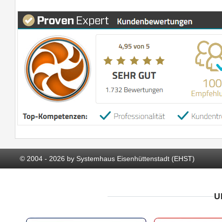
© 2004 - 2026 by Systemhaus Eisenhüttenstadt (EHST)
U