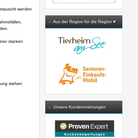
etauscht werden.
»
Aus der Region für die Region ♥️
ahmefällen,
rden.
iner starken
gung stehen:
»
Unsere Kundenmeinungen