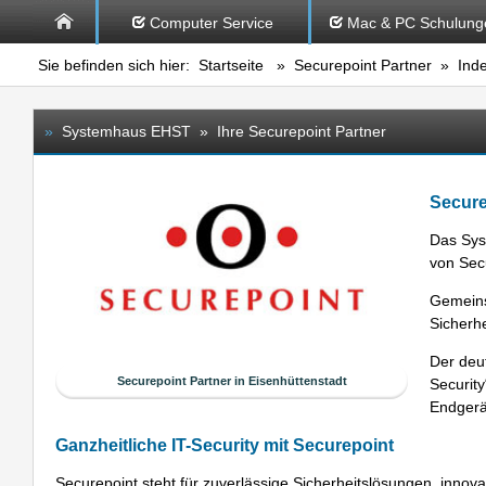
Computer Service
Mac & PC Schulung
Sie befinden sich hier:
Startseite
»
Securepoint Partner
» Ind
»
Systemhaus EHST » Ihre Securepoint Partner
Secure
Das Sys
von Sec
Gemeins
Sicherh
Der deut
Securepoint Partner in Eisenhüttenstadt
Security
Endgerä
Ganzheitliche IT-Security mit Securepoint
Securepoint steht für zuverlässige Sicherheitslösungen, innov