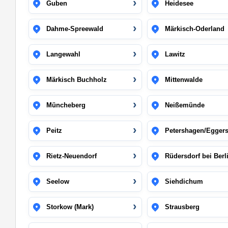
Guben
Heidesee
Dahme-Spreewald
Märkisch-Oderland
Langewahl
Lawitz
Märkisch Buchholz
Mittenwalde
Müncheberg
Neißemünde
Peitz
Petershagen/Eggers
Rietz-Neuendorf
Rüdersdorf bei Berl
Seelow
Siehdichum
Storkow (Mark)
Strausberg