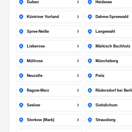
Guben
Heidesee
Küstriner Vorland
Dahme-Spreewald
Spree-Neiße
Langewahl
Lieberose
Märkisch Buchholz
Müllrose
Müncheberg
Neuzelle
Peitz
Ragow-Merz
Rüdersdorf bei Berl
Seelow
Siehdichum
Storkow (Mark)
Strausberg