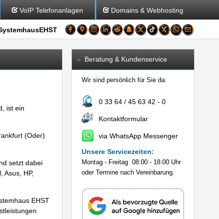
VoIP Telefonanlagen
Domains & Webhosting
SystemhausEHST
»
Beratung & Kundenservice
Wir sind persönlich für Sie da:
0 33 64 / 45 63 42 - 0
 ist ein
Kontaktformular
ankfurt (Oder)
via WhatsApp Messenger
Unsere Servicezeiten:
Montag - Freitag 08:00 - 18:00 Uhr
nd setzt dabei
oder Termine nach Vereinbarung.
l, Asus, HP,
 Systemhaus EHST
stleistungen