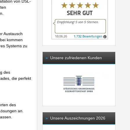
allation von DSL-
rten
n.
er Austausch
Dabei kommen
hres Systems zu
»
Unsere zufriedenen Kunden
ng des
des, die perfekt
erten des
Lösungen an.
lassen.
»
Unsere Auszeichnungen 2026