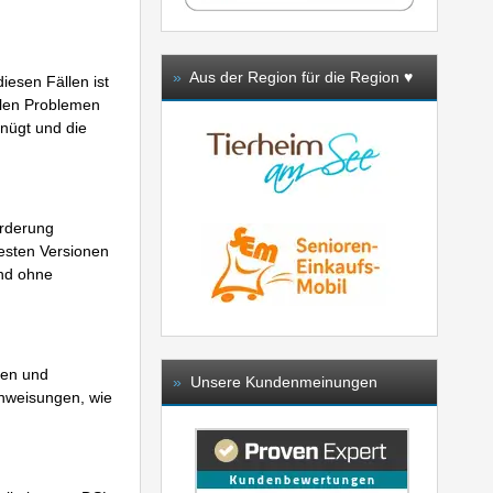
»
Aus der Region für die Region ♥️
iesen Fällen ist
llen Problemen
enügt und die
orderung
esten Versionen
und ohne
ren und
»
Unsere Kundenmeinungen
nweisungen, wie