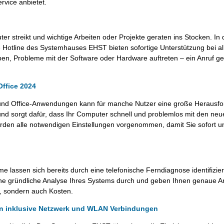
vice anbietet.
r streikt und wichtige Arbeiten oder Projekte geraten ins Stocken. In d
ie Hotline des Systemhauses EHST bieten sofortige Unterstützung bei a
aben, Probleme mit der Software oder Hardware auftreten – ein Anruf g
ffice 2024
n und Office-Anwendungen kann für manche Nutzer eine große Herausf
nd sorgt dafür, dass Ihr Computer schnell und problemlos mit den neu
erden alle notwendigen Einstellungen vorgenommen, damit Sie sofort 
me lassen sich bereits durch eine telefonische Ferndiagnose identifizie
e gründliche Analyse Ihres Systems durch und geben Ihnen genaue A
t, sondern auch Kosten.
ern inklusive Netzwerk und WLAN Verbindungen