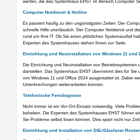
werfen, die das Systemhaus EHST im Bereich Computer Ser
Computer Notdienst & Hotline
Es passiert häufig zu den ungünstigsten Zeiten: Der Compute
schnelle Hilfe unerlässlich. Der Computer Notdienst und d
rund um Ihre IT. Ob Sie einen plötzlichen Systemausfall h
Experten des Systemhauses stehen Ihnen zur Seite.
Einrichtung und Neuinstallation von Windows 11 und O
Die Einrichtung und Neuinstallation von Betriebssysteme
darstellen. Das Systemhaus EHST übernimmt dies für Sie u
von Windows 11 und Office 2024 ausgestattet ist. Dabei w
Unterbrechungen weiterarbeiten können.
Telefonische Ferndiagnose
Nicht immer ist ein Vor-Ort-Einsatz notwendig. Viele Proble
beheben. Die Experten des Systemhauses EHST führen ein
Sie Probleme selbst lösen können. Dies spart nicht nur Zei
Einrichtung und Installation von DSL/Glasfaser Rout