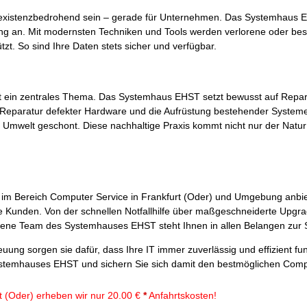
h existenzbedrohend sein – gerade für Unternehmen. Das Systemhaus E
g an. Mit modernsten Techniken und Tools werden verlorene oder bes
zt. So sind Ihre Daten stets sicher und verfügbar.
it ein zentrales Thema. Das Systemhaus EHST setzt bewusst auf Repa
Reparatur defekter Hardware und die Aufrüstung bestehender Systeme 
e Umwelt geschont. Diese nachhaltige Praxis kommt nicht nur der Natu
T im Bereich Computer Service in Frankfurt (Oder) und Umgebung anbie
he Kunden. Von der schnellen Notfallhilfe über maßgeschneiderte Upgra
ene Team des Systemhauses EHST steht Ihnen in allen Belangen zur S
ung sorgen sie dafür, dass Ihre IT immer zuverlässig und effizient funk
stemhauses EHST und sichern Sie sich damit den bestmöglichen Comp
t (Oder) erheben wir nur 20.00 €
*
Anfahrtskosten!