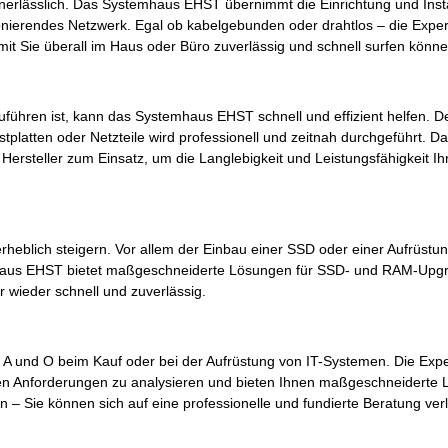
it unerlässlich. Das Systemhaus EHST übernimmt die Einrichtung und Inst
ionierendes Netzwerk. Egal ob kabelgebunden oder drahtlos – die Expe
t Sie überall im Haus oder Büro zuverlässig und schnell surfen könne
ühren ist, kann das Systemhaus EHST schnell und effizient helfen. D
platten oder Netzteile wird professionell und zeitnah durchgeführt. 
Hersteller zum Einsatz, um die Langlebigkeit und Leistungsfähigkeit I
rheblich steigern. Vor allem der Einbau einer SSD oder einer Aufrüstu
aus EHST bietet maßgeschneiderte Lösungen für SSD- und RAM-Upgra
r wieder schnell und zuverlässig.
as A und O beim Kauf oder bei der Aufrüstung von IT-Systemen. Die Exp
en Anforderungen zu analysieren und bieten Ihnen maßgeschneiderte 
 – Sie können sich auf eine professionelle und fundierte Beratung ver