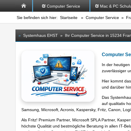
Computer Service
Mac & PC Schul
Sie befinden sich hier:
Startseite
»
Computer Service
» Fra
»
Systemhaus EHST » Ihr Computer Service in 15234 Frank
Computer Ser
In der heutigen
zuverlässiger 
Hier kommt das 
und darüber hin
Das Systemhaus 
auf qualitativ h
Samsung, Microsoft, Acronis, Kaspersky, Fritz, Canon, Lo
Als Fritz! Premium Partner, Microsoft SPLA Partner, Kasp
höchste Qualität und bestmögliche Beratung in allen IT-Be