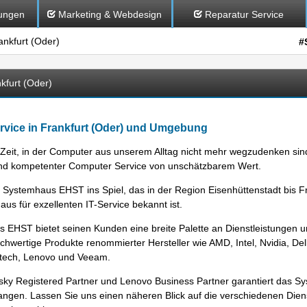
ungen
Marketing & Webdesign
Reparatur Service
nkfurt (Oder)
#
furt (Oder)
vice in Frankfurt (Oder) und Umgebung
 Zeit, in der Computer aus unserem Alltag nicht mehr wegzudenken sind,
und kompetenter Computer Service von unschätzbarem Wert.
Systemhaus EHST ins Spiel, das in der Region Eisenhüttenstadt bis Fr
aus für exzellenten IT-Service bekannt ist.
EHST bietet seinen Kunden eine breite Palette an Dienstleistungen u
ochwertige Produkte renommierter Hersteller wie AMD, Intel, Nvidia, Del
gitech, Lenovo und Veeam.
ersky Registered Partner und Lenovo Business Partner garantiert das
langen. Lassen Sie uns einen näheren Blick auf die verschiedenen Dien