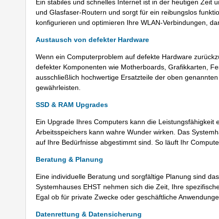
Ein stabiles und schnelles Internet ist in der heutigen Ze
und Glasfaser-Routern und sorgt für ein reibungslos funkt
konfigurieren und optimieren Ihre WLAN-Verbindungen, dami
Austausch von defekter Hardware
Wenn ein Computerproblem auf defekte Hardware zurückzuf
defekter Komponenten wie Motherboards, Grafikkarten, Fest
ausschließlich hochwertige Ersatzteile der oben genannten 
gewährleisten.
SSD & RAM Upgrades
Ein Upgrade Ihres Computers kann die Leistungsfähigkeit e
Arbeitsspeichers kann wahre Wunder wirken. Das Systemh
auf Ihre Bedürfnisse abgestimmt sind. So läuft Ihr Compute
Beratung & Planung
Eine individuelle Beratung und sorgfältige Planung sind d
Systemhauses EHST nehmen sich die Zeit, Ihre spezifisch
Egal ob für private Zwecke oder geschäftliche Anwendungen
Datenrettung & Datensicherung