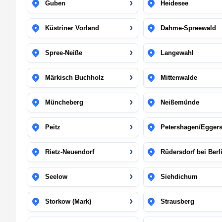
Guben
Heidesee
Küstriner Vorland
Dahme-Spreewald
Spree-Neiße
Langewahl
Märkisch Buchholz
Mittenwalde
Müncheberg
Neißemünde
Peitz
Petershagen/Eggers
Rietz-Neuendorf
Rüdersdorf bei Berl
Seelow
Siehdichum
Storkow (Mark)
Strausberg