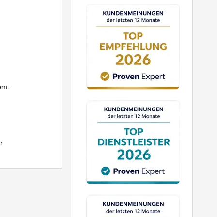
em.
r