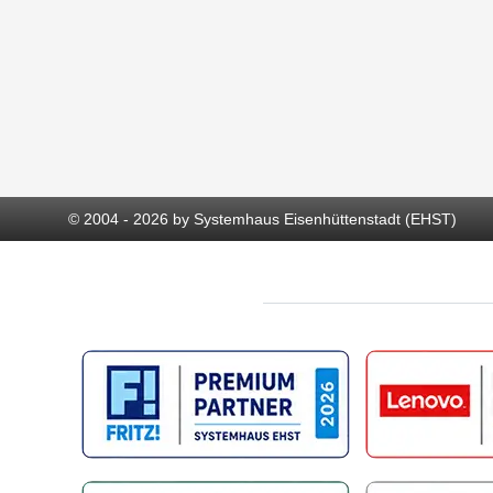
© 2004 - 2026 by Systemhaus Eisenhüttenstadt (EHST)