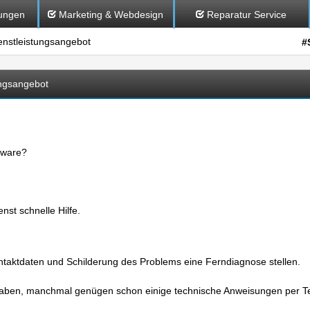
ungen
Marketing & Webdesign
Reparatur Service
nstleistungsangebot
#
ngsangebot
tware?
st schnelle Hilfe.
ktdaten und Schilderung des Problems eine Ferndiagnose stellen.
haben, manchmal genügen schon einige technische Anweisungen per Te