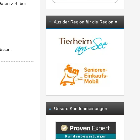
aten z.B. bei
»
Aus der Region für die Region ♥️
üssen.
»
Unsere Kundenmeinungen