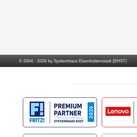
© 2004 - 2026 by Systemhaus Eisenhüttenstadt (EHST)