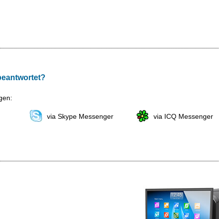
 beantwortet?
gen:
via Skype Messenger
via ICQ Messenger