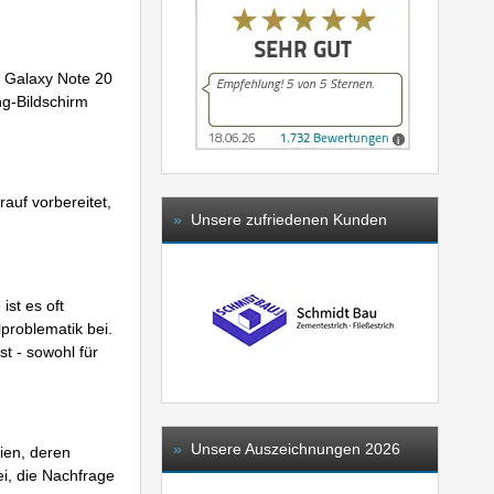
 Galaxy Note 20
ng-Bildschirm
auf vorbereitet,
»
Unsere zufriedenen Kunden
st es oft
problematik bei.
t - sowohl für
»
Unsere Auszeichnungen 2026
ien, deren
i, die Nachfrage