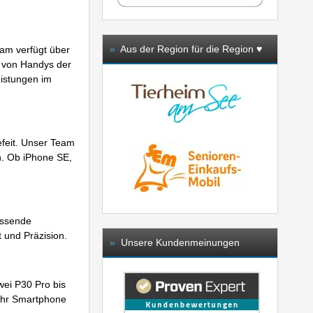
eam verfügt über
»
Aus der Region für die Region ♥️
 von Handys der
eistungen im
efeit. Unser Team
n. Ob iPhone SE,
assende
t und Präzision.
»
Unsere Kundenmeinungen
wei P30 Pro bis
 Ihr Smartphone