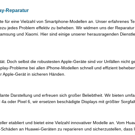
ay-Reparatur
te für eine Vielzahl von Smartphone-Modellen an. Unser erfahrenes T
u jedes Problem effektiv zu beheben. Wir widmen uns der Reparatur
Samsung und Xiaomi. Hier sind einige unserer herausragenden Dienstl
ät. Doch selbst die robustesten Apple-Geräte sind vor Unfällen nicht g
isplay-Probleme bei allen iPhone-Modellen schnell und effizient behebe
hr Apple-Gerät in sicheren Händen.
lante Darstellung und erfreuen sich großer Beliebtheit. Wir bieten umf
 4a oder Pixel 6, wir ersetzen beschädigte Displays mit größter Sorgfal
ler etabliert und bietet eine Vielzahl innovativer Modelle an. Vom Hua
y-Schäden an Huawei-Geräten zu reparieren und sicherzustellen, dass