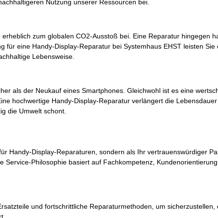
nachhaltigeren Nutzung unserer Ressourcen bei.
 erheblich zum globalen CO2-Ausstoß bei. Eine Reparatur hingegen ha
g für eine Handy-Display-Reparatur bei Systemhaus EHST leisten Sie e
achhaltige Lebensweise.
icher als der Neukauf eines Smartphones. Gleichwohl ist es eine werts
 Eine hochwertige Handy-Display-Reparatur verlängert die Lebensdauer
tig die Umwelt schont.
für Handy-Display-Reparaturen, sondern als Ihr vertrauenswürdiger Pa
e Service-Philosophie basiert auf Fachkompetenz, Kundenorientierun
rsatzteile und fortschrittliche Reparaturmethoden, um sicherzustellen, 
t.