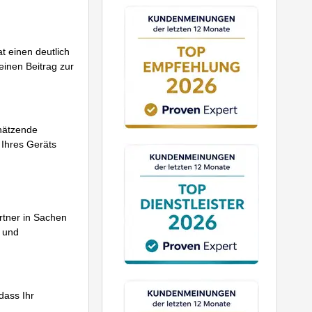
t einen deutlich
inen Beitrag zur
chätzende
 Ihres Geräts
rtner in Sachen
g und
dass Ihr