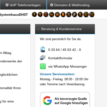
VoIP Telefonanlagen
Domains & Webhosting
SystemhausEHST
»
Beratung & Kundenservice
Wir sind persönlich für Sie da:
0 33 64 / 45 63 42 - 0
m Alltag.
Kontaktformular
Wunderwerke der
via WhatsApp Messenger
Unsere Servicezeiten:
glücklichen
Montag - Freitag 08:00 - 18:00 Uhr
oder Termine nach Vereinbarung.
onalität Ihres
 für eine