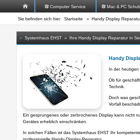
Computer Service
Mac & PC Schul
Sie befinden sich hier:
Startseite
»
Handy Display Reparatu
»
Systemhaus EHST » Ihre Handy Display Reparatur in Se
Handy Displ
In der heutigen
Ob für geschäft
Technik.
Doch was gesch
Vorfall beschädi
Ein gesprungenes oder zerbrochenes Display kann nicht nur 
Gerätes erheblich einschränken.
In solchen Fällen ist das Systemhaus EHST Ihr kompetente
professionelle Handy-Display-Reparatur.