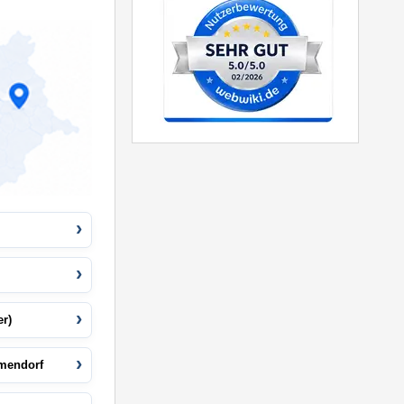
er)
mendorf