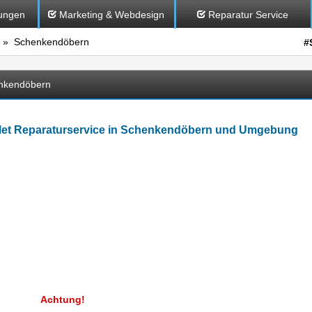
ungen
Marketing & Webdesign
Reparatur Service
» Schenkendöbern
#
enkendöbern
let Reparaturservice in Schenkendöbern und Umgebung
Achtung!