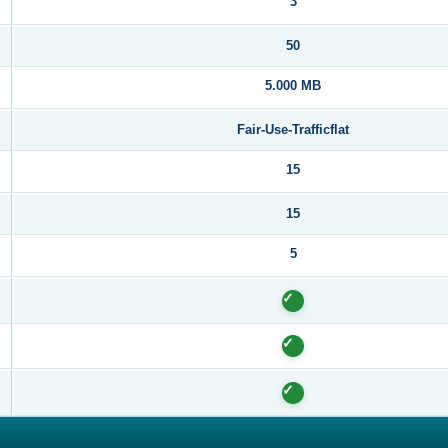
3
50
5.000 MB
Fair-Use-Trafficflat
15
15
5