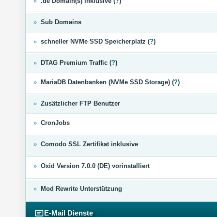
»
.de Domain(s) inklusive (
?
)
»
Sub Domains
»
schneller NVMe SSD Speicherplatz (
?
)
»
DTAG Premium Traffic (
?
)
»
MariaDB Datenbanken (NVMe SSD Storage) (
?
)
»
Zusätzlicher FTP Benutzer
»
CronJobs
»
Comodo SSL Zertifikat inklusive
»
Oxid Version 7.0.0 (DE) vorinstalliert
»
Mod Rewrite Unterstützung
E-Mail Dienste