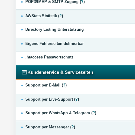
»
POP3/IMAP & SMTP Zugang (
?
)
»
AWStats Statistik (
?
)
»
Directory Listing Unterstützung
»
Eigene Fehlerseiten definierbar
»
.htaccess Passwortschutz
Kundenservice & Servicezeiten
»
Support per E-Mail (
?
)
»
Support per Live-Support (
?
)
»
Support per WhatsApp & Telegram (
?
)
»
Support per Messenger (
?
)