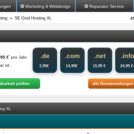
ungen
Marketing & Webdesign
Reparatur Service
ting
» SE Oxid Hosting XL
#
.de
.com
.net
.inf
*
,95 €
pro Jahr.
r ist.
*
*
*
3,95€
14,95€
15,95 €
24,95 
gbarkeit prüfen
alle Domainendungen
ing XL