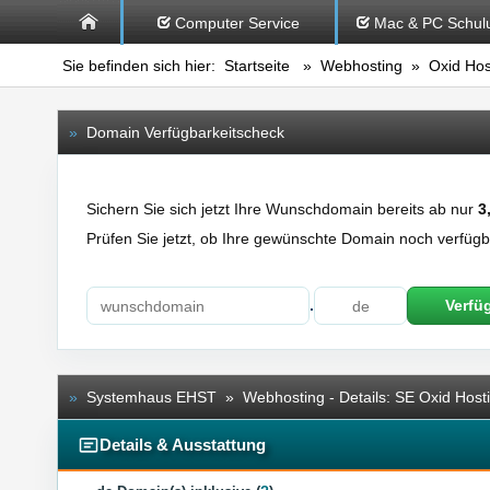
Computer Service
Mac & PC Schul
Sie befinden sich hier:
Startseite
»
Webhosting
»
Oxid Hos
»
Domain Verfügbarkeitscheck
Sichern Sie sich jetzt Ihre Wunschdomain bereits ab nur
3
Prüfen Sie jetzt, ob Ihre gewünschte Domain noch verfügba
.
Verfü
»
Systemhaus EHST » Webhosting - Details: SE Oxid Host
Details & Ausstattung