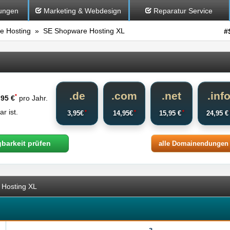
ungen
Marketing & Webdesign
Reparatur Service
e Hosting
» SE Shopware Hosting XL
#
.de
.com
.net
.inf
*
,95 €
pro Jahr.
r ist.
*
*
*
3,95€
14,95€
15,95 €
24,95 
gbarkeit prüfen
alle Domainendungen
Hosting XL