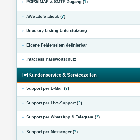
»
POP3/IMAP & SMTP Zugang (
?
)
»
AWStats Statistik (
?
)
»
Directory Listing Unterstützung
»
Eigene Fehlerseiten definierbar
»
.htaccess Passwortschutz
Kundenservice & Servicezeiten
»
Support per E-Mail (
?
)
»
Support per Live-Support (
?
)
»
Support per WhatsApp & Telegram (
?
)
»
Support per Messenger (
?
)