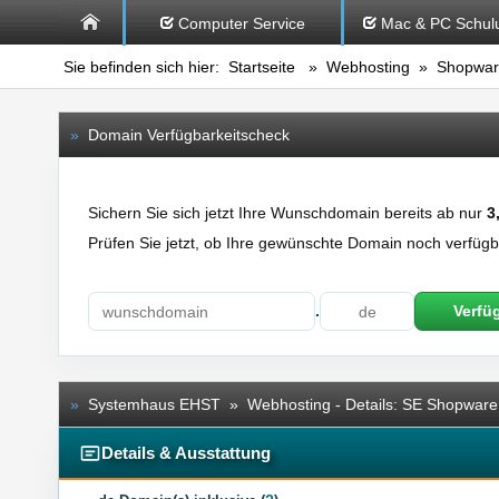
Computer Service
Mac & PC Schul
Sie befinden sich hier:
Startseite
»
Webhosting
»
Shopwar
»
Domain Verfügbarkeitscheck
Sichern Sie sich jetzt Ihre Wunschdomain bereits ab nur
3
Prüfen Sie jetzt, ob Ihre gewünschte Domain noch verfügba
.
Verfü
»
Systemhaus EHST » Webhosting - Details: SE Shopware 
Details & Ausstattung