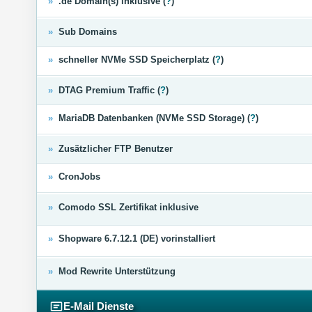
»
.de Domain(s) inklusive (
?
)
»
Sub Domains
»
schneller NVMe SSD Speicherplatz (
?
)
»
DTAG Premium Traffic (
?
)
»
MariaDB Datenbanken (NVMe SSD Storage) (
?
)
»
Zusätzlicher FTP Benutzer
»
CronJobs
»
Comodo SSL Zertifikat inklusive
»
Shopware 6.7.12.1 (DE) vorinstalliert
»
Mod Rewrite Unterstützung
E-Mail Dienste