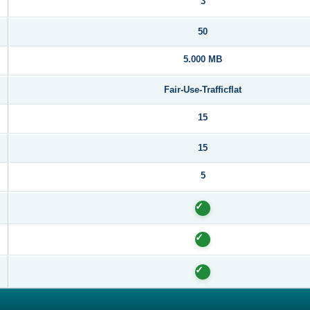
3
50
5.000 MB
Fair-Use-Trafficflat
15
15
5