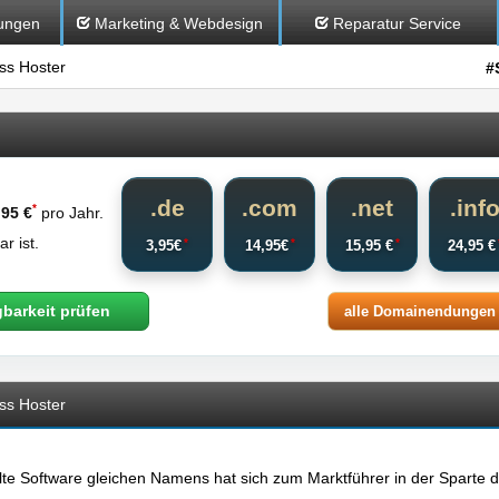
ungen
Marketing & Webdesign
Reparatur Service
s Hoster
#
.de
.com
.net
.inf
*
,95 €
pro Jahr.
r ist.
*
*
*
3,95€
14,95€
15,95 €
24,95 
gbarkeit prüfen
alle Domainendungen
ss Hoster
lte Software gleichen Namens hat sich zum Marktführer in der Sparte 