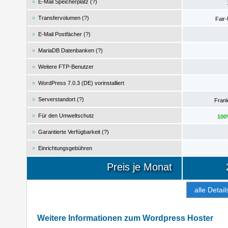
»
E-Mail Speicherplatz (
?
)
»
Transfervolumen (
?
)
Fair-
»
E-Mail Postfächer (
?
)
»
MariaDB Datenbanken (
?
)
»
Weitere FTP-Benutzer
»
WordPress 7.0.3 (DE) vorinstalliert
»
Serverstandort (
?
)
Frank
»
Für den Umweltschutz
100
»
Garantierte Verfügbarkeit (
?
)
»
Einrichtungsgebühren
Preis je Monat
alle Detail
Weitere Informationen zum Wordpress Hoster