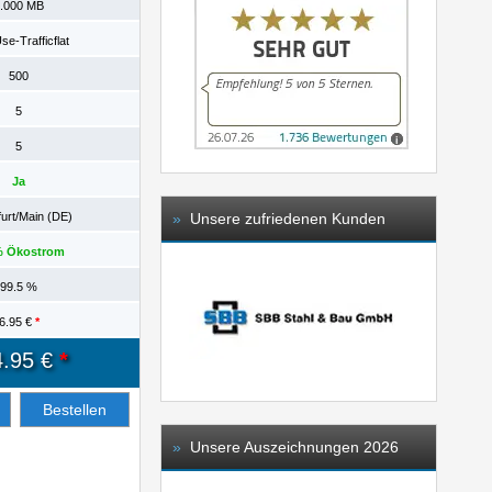
.000 MB
se-Trafficflat
500
5
5
Ja
urt/Main (DE)
»
Unsere zufriedenen Kunden
% Ökostrom
99.5 %
6.95 €
*
4.95 €
*
Bestellen
»
Unsere Auszeichnungen 2026