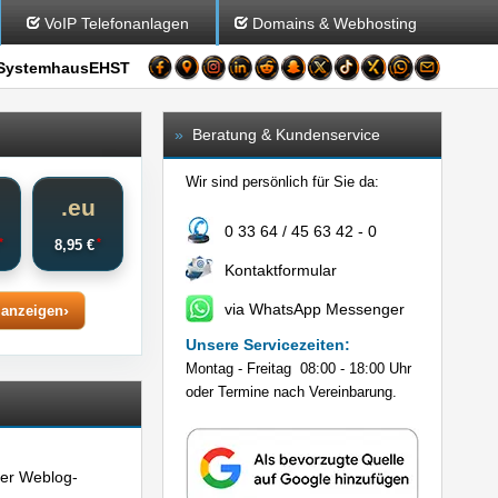
VoIP Telefonanlagen
Domains & Webhosting
SystemhausEHST
»
Beratung & Kundenservice
Wir sind persönlich für Sie da:
o
.eu
0 33 64 / 45 63 42 - 0
*
*
€
8,95 €
Kontaktformular
via WhatsApp Messenger
 anzeigen
Unsere Servicezeiten:
Montag - Freitag 08:00 - 18:00 Uhr
oder Termine nach Vereinbarung.
der Weblog-