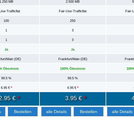
1.250 MB
2.500 MB
5
Use-Trafficflat
Fair-Use-Trafficflat
Fair-U
100
250
1
3
1
3
Ja
Ja
furt/Main (DE)
Frankfurt/Main (DE)
Frankf
% Ökostrom
100% Ökostrom
100
99.5 %
99.5 %
6.95 €
*
6.95 €
*
2.95 €
*
3.95 €
*
s
Bestellen
alle Details
Bestellen
alle Details