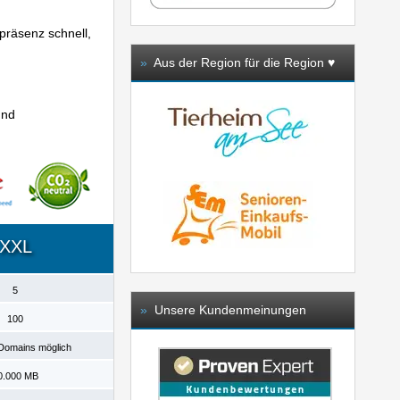
präsenz schnell,
»
Aus der Region für die Region ♥️
und
XXL
5
»
Unsere Kundenmeinungen
100
Domains möglich
0.000 MB