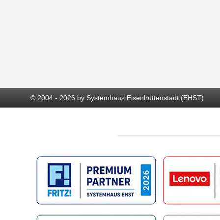
© 2004 - 2026 by Systemhaus Eisenhüttenstadt (EHST)