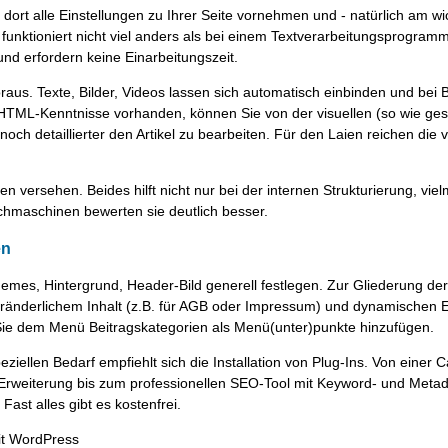
t alle Einstellungen zu Ihrer Seite vornehmen und - natürlich am wic
 funktioniert nicht viel anders als bei einem Textverarbeitungsprogra
nd erfordern keine Einarbeitungszeit.
raus. Texte, Bilder, Videos lassen sich automatisch einbinden und bei B
 HTML-Kenntnisse vorhanden, können Sie von der visuellen (so wie ges
noch detaillierter den Artikel zu bearbeiten. Für den Laien reichen die
 versehen. Beides hilft nicht nur bei der internen Strukturierung, vie
chmaschinen bewerten sie deutlich besser.
en
mes, Hintergrund, Header-Bild generell festlegen. Zur Gliederung de
eränderlichem Inhalt (z.B. für AGB oder Impressum) und dynamischen 
 Sie dem Menü Beitragskategorien als Menü(unter)punkte hinzufügen.
iellen Bedarf empfiehlt sich die Installation von Plug-Ins. Von einer 
rweiterung bis zum professionellen SEO-Tool mit Keyword- und Meta
ast alles gibt es kostenfrei.
it WordPress