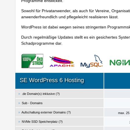
Programme entwickelt.
Sowohl für Privatanwender, als auch für Vereine, Organisa
anwenderfreundlich und pflegeleicht realisieren lässt.
WordPress ist dabei wegen seines stringenten Programmskr
Durch regelmäßige Updates stellt es ein gesichertes Syste
Schadprogramme dar.
SE WordPress 6 Hosting
»
.de Domain(s) inklusive (
?
)
»
Sub - Domains
»
Aufschaltung externer Domains (
?
)
max. 25
»
NVMe SSD Speicherplatz (
?
)