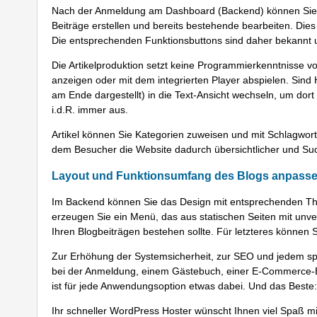
Nach der Anmeldung am Dashboard (Backend) können Sie dor
Beiträge erstellen und bereits bestehende bearbeiten. Dies
Die entsprechenden Funktionsbuttons sind daher bekannt u
Die Artikelproduktion setzt keine Programmierkenntnisse vo
anzeigen oder mit dem integrierten Player abspielen. Sind
am Ende dargestellt) in die Text-Ansicht wechseln, um dort 
i.d.R. immer aus.
Artikel können Sie Kategorien zuweisen und mit Schlagworten
dem Besucher die Website dadurch übersichtlicher und Su
Layout und Funktionsumfang des Blogs anpass
Im Backend können Sie das Design mit entsprechenden The
erzeugen Sie ein Menü, das aus statischen Seiten mit unv
Ihren Blogbeiträgen bestehen sollte. Für letzteres können
Zur Erhöhung der Systemsicherheit, zur SEO und jedem spez
bei der Anmeldung, einem Gästebuch, einer E-Commerce-E
ist für jede Anwendungsoption etwas dabei. Und das Beste: F
Ihr schneller WordPress Hoster wünscht Ihnen viel Spaß m