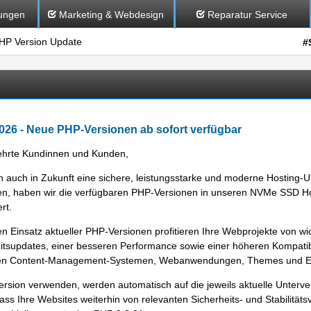
ungen
Marketing & Webdesign
Reparatur Service
HP Version Update
#
2026 - Neue PHP-Versionen ab sofort verfügbar
ehrte Kundinnen und Kunden,
 auch in Zukunft eine sichere, leistungsstarke und moderne Hosting
n, haben wir die verfügbaren PHP-Versionen in unseren
NVMe SSD Ho
ert.
n Einsatz aktueller PHP-Versionen profitieren Ihre Webprojekte von wi
itsupdates, einer besseren Performance sowie einer höheren Kompatibil
n Content-Management-Systemen, Webanwendungen, Themes und Er
ersion verwenden, werden automatisch auf die jeweils aktuelle Unterver
 dass Ihre Websites weiterhin von relevanten Sicherheits- und Stabilitä