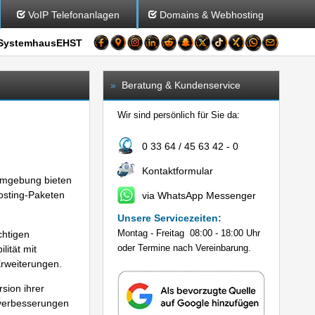
VoIP Telefonanlagen
Domains & Webhosting
SystemhausEHST
»
Beratung & Kundenservice
Wir sind persönlich für Sie da:
0 33 64 / 45 63 42 - 0
Kontaktformular
-Umgebung bieten
sting-Paketen
via WhatsApp Messenger
Unsere Servicezeiten:
Montag - Freitag 08:00 - 18:00 Uhr
chtigen
oder Termine nach Vereinbarung.
ität mit
weiterungen.
sion ihrer
tsverbesserungen