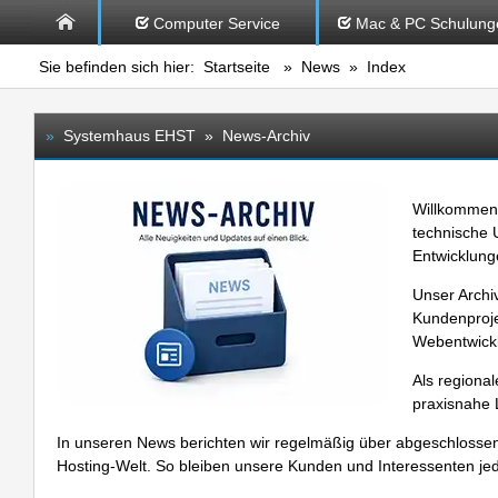
Computer Service
Mac & PC Schulung
Sie befinden sich hier:
Startseite
»
News
» Index
»
Systemhaus EHST » News-Archiv
Willkommen 
technische 
Entwicklun
Unser Archi
Kundenproje
Webentwickl
Als regiona
praxisnahe 
In unseren News berichten wir regelmäßig über abgeschlossen
Hosting-Welt. So bleiben unsere Kunden und Interessenten jeder