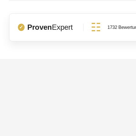
Proven
Expert
1732 Bewertu
✓