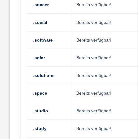
.soccer
Bereits verfügbar!
.social
Bereits verfügbar!
.software
Bereits verfügbar!
.solar
Bereits verfügbar!
.solutions
Bereits verfügbar!
.space
Bereits verfügbar!
.studio
Bereits verfügbar!
.study
Bereits verfügbar!