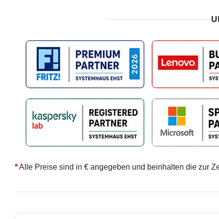
U
*
Alle Preise sind in € angegeben und beinhalten die zur Z