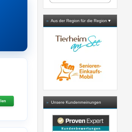
»
Aus der Region für die Region ♥️
llen
»
Unsere Kundenmeinungen