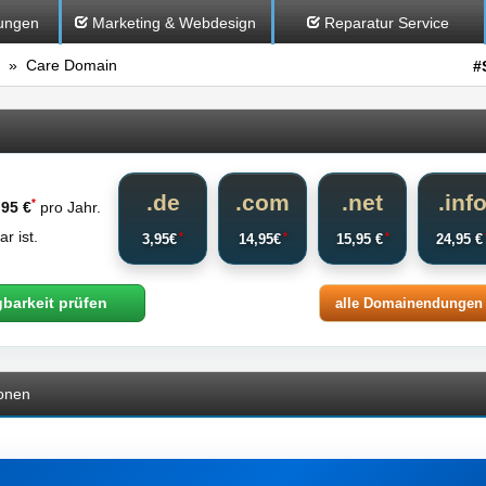
ungen
Marketing & Webdesign
Reparatur Service
» Care Domain
#
.de
.com
.net
.inf
*
,95 €
pro Jahr.
r ist.
*
*
*
3,95€
14,95€
15,95 €
24,95 
gbarkeit prüfen
alle Domainendungen
onen