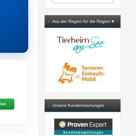
»
Aus der Region für die Region ♥️
llen
»
Unsere Kundenmeinungen