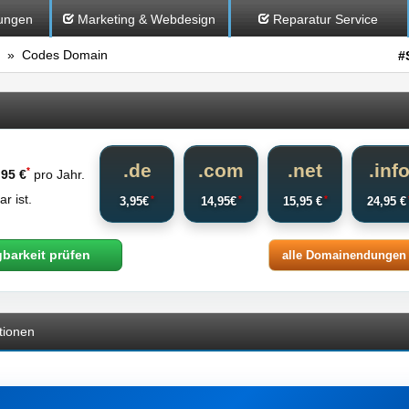
ungen
Marketing & Webdesign
Reparatur Service
» Codes Domain
#
.de
.com
.net
.inf
*
,95 €
pro Jahr.
r ist.
*
*
*
3,95€
14,95€
15,95 €
24,95 
gbarkeit prüfen
alle Domainendungen
tionen