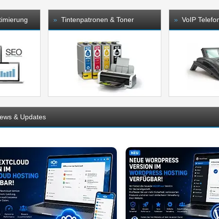
imierung
»
Tintenpatronen & Toner
»
VoIP Telefo
News & Updates