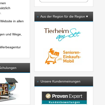
enen
sätzlich
.
»
Aus der Region für die Region ♥️
Website in allen
ungen und Wege,
Werbeagentur
chulungen
»
Unsere Kundenmeinungen