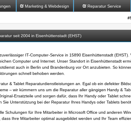
ungen
Marketing & Webdesign
Reparatur Service
#
atur seit 2004 in Eisenhüttenstadt (EHST)
 zuverlässiger
IT-Computer-Service
in 15890
Eisenhüttenstadt (EHST)
.
eichen Computer und Internet. Unser Standort in Eisenhüttenstadt ermö
otdienst
auch in Berlin und Brandenburg vor Ort anzubieten. So könne
 Störungen schnell behoben werden.
atur
& Tablet Reparaturdienstleistungen an. Egal ob ein defekter Bild
leme – wir kümmern uns um die Reparatur aller gängigen Handy & Tabl
ginal-Ersatzteile und sorgen dafür, dass Ihr Handy oder Tablet schne
nn Sie Unterstützung bei der Reparatur Ihres Handys oder Tablets benöt
lle Schulungen
für Ihre Mitarbeiter in Microsoft Office und anderen W
, dass Ihre Mitarbeiter optimal ausgebildet werden und Ihr Team effizie