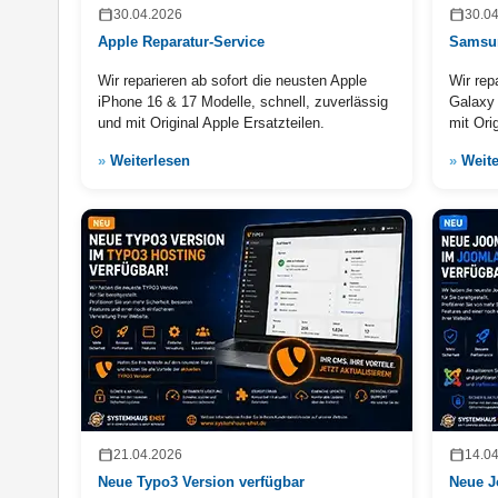
30.04.2026
30.0
Apple Reparatur-Service
Samsun
Wir reparieren ab sofort die neusten Apple
Wir rep
iPhone 16 & 17 Modelle, schnell, zuverlässig
Galaxy 
und mit Original Apple Ersatzteilen.
mit Ori
»
Weiterlesen
»
Weite
21.04.2026
14.0
Neue Typo3 Version verfügbar
Neue J