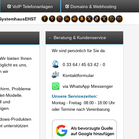
VoIP Telefonanlagen
Domains & Webhosting
SystemhausEHST
»
Beratung & Kundenservice
Wir sind persönlich für Sie da:
 Wir bieten Ihnen
0 33 64 / 45 63 42 - 0
glicht es uns,
n wir
Kontaktformular
via WhatsApp Messenger
schirm, Probleme
et-Modelle.
Unsere Servicezeiten:
ll und
Montag - Freitag 08:00 - 18:00 Uhr
igen.
oder Termine nach Vereinbarung.
indows-Produkten
nt unterstützen