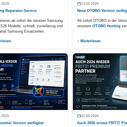
4.2026
23.04.2026
g Reparatur-Service
Neue OTOBO Version verfüg
arieren ab sofort die neusten Samsung
Ab sofort OTOBO in der Versio
S26 Modelle, schnell, zuverlässig und
unserem
OTOBO Hosting
ver
ginal Samsung Ersatzteilen.
rlesen
»
Weiterlesen
4.2026
02.04.2026
oomla! Version verfügbar
Auch 2026 erneut FRITZ! Pr