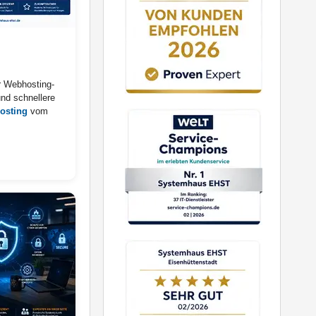
r Webhosting-
und schnellere
osting
vom