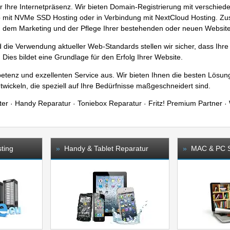
r Ihre
Internetpräsenz
. Wir bieten Domain-Registrierung mit verschied
b mit
NVMe SSD Hosting
oder in Verbindung mit
NextCloud Hosting
. Zu
g, dem
Marketing
und der Pflege Ihrer bestehenden oder neuen Website
 die Verwendung aktueller Web-Standards stellen wir sicher, dass Ihre 
 Dies bildet eine Grundlage für den Erfolg Ihrer Website.
mpetenz und exzellenten Service aus. Wir bieten Ihnen die besten Lös
wickeln, die speziell auf Ihre Bedürfnisse maßgeschneidert sind.
ter
Handy Reparatur
Toniebox Reparatur
Fritz! Premium Partner
·
·
·
·
ting
»
Handy & Tablet Reparatur
»
MAC & PC S