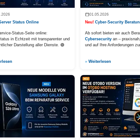
5.2026
01.05.2026
Server Status Online
Neu!
Cyber-Security Beratu
rvice-Status-Seite online:
Ab sofort bieten wir auch Ber
tatus in Echtzeit mit transparenter und
Cybersecurity
an – praxisnah,
htlicher Darstellung aller Dienste. 🟢
und auf Ihre Anforderungen zu
rlesen
»
Weiterlesen